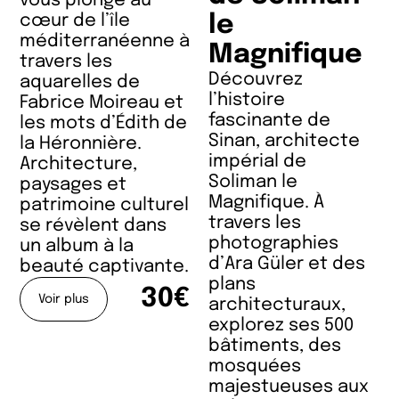
vous plonge au
cœur de l’île
le
méditerranéenne à
Magnifique
travers les
Découvrez
aquarelles de
l’histoire
Fabrice Moireau et
fascinante de
les mots d’Édith de
Sinan, architecte
la Héronnière.
impérial de
Architecture,
Soliman le
paysages et
Magnifique. À
patrimoine culturel
travers les
se révèlent dans
photographies
un album à la
d’Ara Güler et des
beauté captivante.
plans
30€
Voir plus
architecturaux,
explorez ses 500
bâtiments, des
mosquées
majestueuses aux