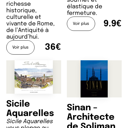
soufflet et
richesse
élastique de
historique,
fermeture.
culturelle et
9.9€
vivante de Rome,
Voir plus
de l’Antiquité à
aujourd’hui.
36€
Voir plus
Sicile
Sinan –
Aquarelles
Architecte
Sicile Aquarelles
de Soliman