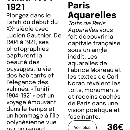
Paris
1921
Aquarelles
Plongez dans le
Tahiti du début du
Toits de Paris
XXᵉ siècle avec
Aquarelles
vous
Lucien Gauthier. De
fait découvrir la
1904 à 1921, ses
capitale française
photographies
sous un angle
capturent la
inédit. Les
beauté des
aquarelles de
paysages, la vie
Fabrice Moireau et
des habitants et
les textes de Carl
l’élégance des
Norac révèlent les
vahinés. « Tahiti
toits, monuments
1904-1921 » est un
et recoins cachés
voyage émouvant
de Paris dans une
dans le temps et
vision poétique et
un hommage à l’île
fascinante.
polynésienne vue
36€
Voir plus
par un regard