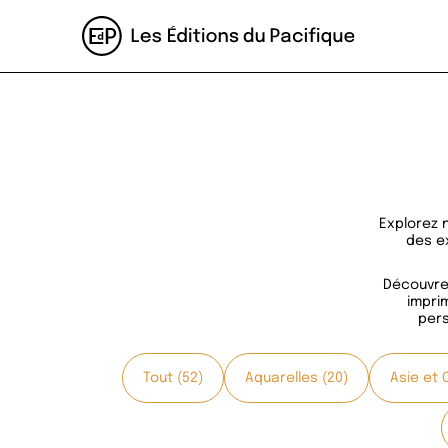
Explorez 
des ex
Découvrez
impri
pers
Tout (52)
Aquarelles (20)
Asie et 