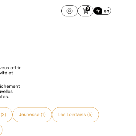
0
fr
en
ous offrir
vité et
raîchement
velles
ntes.
(2)
Jeunesse (1)
Les Lointains (5)