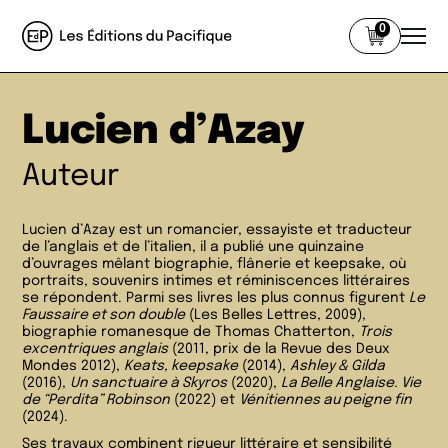
0
Lucien d’Azay
Auteur
Lucien d’Azay est un romancier, essayiste et traducteur
de l’anglais et de l’italien, il a publié une quinzaine
d’ouvrages mêlant biographie, flânerie et keepsake, où
portraits, souvenirs intimes et réminiscences littéraires
se répondent. Parmi ses livres les plus connus figurent
Le
Faussaire et son double
(Les Belles Lettres, 2009),
biographie romanesque de Thomas Chatterton,
Trois
excentriques anglais
(2011, prix de la Revue des Deux
Mondes 2012),
Keats, keepsake
(2014),
Ashley & Gilda
(2016),
Un sanctuaire à Skyros
(2020),
La Belle Anglaise. Vie
de “Perdita” Robinson
(2022) et
Vénitiennes au peigne fin
(2024).
Ses travaux combinent rigueur littéraire et sensibilité