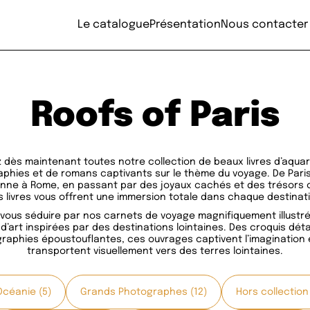
Le catalogue
Présentation
Nous contacter
Roofs of Paris
 dès maintenant toutes notre collection de beaux livres d’aquar
phies et de romans captivants sur le thème du voyage. De Paris
nne à Rome, en passant par des joyaux cachés et des trésors c
 livres vous offrent une immersion totale dans chaque destinat
vous séduire par nos carnets de voyage magnifiquement illustr
’art inspirées par des destinations lointaines. Des croquis déta
raphies époustouflantes, ces ouvrages captivent l’imagination 
transportent visuellement vers des terres lointaines.
Océanie (5)
Grands Photographes (12)
Hors collection 