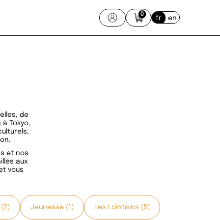
0
fr
en
elles, de
 à Tokyo,
ulturels,
ion.
és et nos
illés aux
et vous
(2)
Jeunesse (1)
Les Lointains (5)