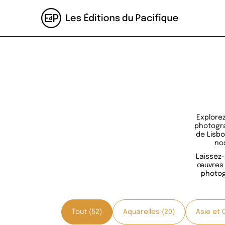
Explorez
photogra
de Lisbo
nos
Laissez-
œuvres d
photog
Tout (52)
Aquarelles (20)
Asie et 