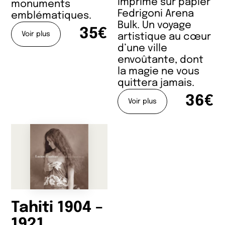
imprimé sur papier
monuments
Fedrigoni Arena
emblématiques.
Bulk. Un voyage
35€
Voir plus
artistique au cœur
d’une ville
envoûtante, dont
la magie ne vous
quittera jamais.
36€
Voir plus
Tahiti 1904 –
1921